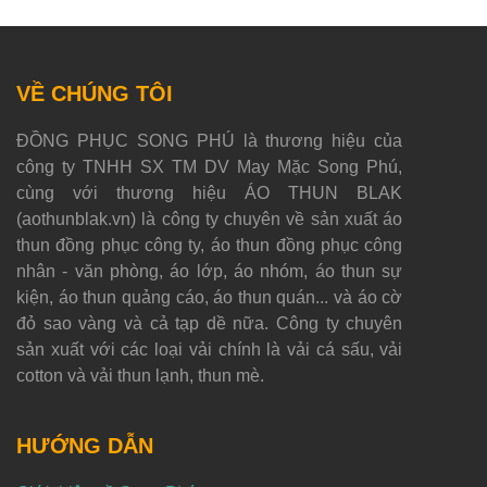
VỀ CHÚNG TÔI
ĐỒNG PHỤC SONG PHÚ là thương hiệu của
công ty TNHH SX TM DV May Mặc Song Phú,
cùng với thương hiệu ÁO THUN BLAK
(aothunblak.vn) là công ty chuyên về sản xuất áo
thun đồng phục công ty, áo thun đồng phục công
nhân - văn phòng, áo lớp, áo nhóm, áo thun sự
kiện, áo thun quảng cáo, áo thun quán... và áo cờ
đỏ sao vàng và cả tạp dề nữa. Công ty chuyên
sản xuất với các loại vải chính là vải cá sấu, vải
cotton và vải thun lạnh, thun mè.
HƯỚNG DẪN