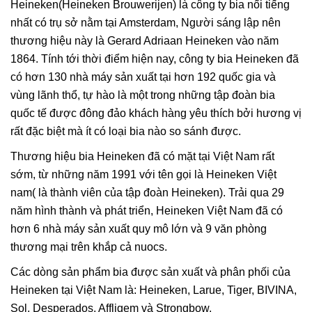
Heineken(Heineken Brouwerijen) là công ty bia nổi tiếng
nhất có trụ sở nằm tại Amsterdam, Người sáng lập nên
thương hiệu này là Gerard Adriaan Heineken vào năm
1864. Tính tới thời điểm hiện nay, công ty bia Heineken đã
có hơn 130 nhà máy sản xuất tại hơn 192 quốc gia và
vùng lãnh thổ, tự hào là một trong những tập đoàn bia
quốc tế được đông đảo khách hàng yêu thích bởi hương vị
rất đặc biệt mà ít có loại bia nào so sánh được.
Thương hiệu bia Heineken đã có mặt tại Việt Nam rất
sớm, từ những năm 1991 với tên gọi là Heineken Việt
nam( là thành viên của tập đoàn Heineken). Trải qua 29
năm hình thành và phát triển, Heineken Việt Nam đã có
hơn 6 nhà máy sản xuất quy mô lớn và 9 văn phòng
thương mại trên khắp cả nuocs.
Các dòng sản phẩm bia được sản xuất và phân phối của
Heineken tại Việt Nam là: Heineken, Larue, Tiger, BIVINA,
Sol, Desperados, Affligem và Strongbow.