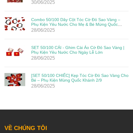
30/06/2025
Combo 50/100 Dây Cột Tóc Cờ Đỏ Sao Vàng –
Phụ Kiện Yêu Nước Cho Mẹ & Bé Mừng Quốc
Khánh 2/9
28/06/2025
SET 50/100 CÁI - Ghim Cài Áo Cờ Đỏ Sao Vàng |
Phụ Kiện Yêu Nước Cho Ngày Lễ Lớn
28/06/2025
[SET 50/100 CHIẾC] Kẹp Tóc Cờ Đỏ Sao Vàng Cho
Bé – Phụ Kiện Mừng Quốc Khánh 2/9
28/06/2025
VỀ CHÚNG TÔI