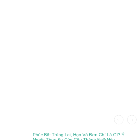
Phúc Bất Trùng Lai, Họa Vô Đơn Chí Là Gì? Ý
Nghĩa Thực Sự Của Câu Thành Ngữ Này