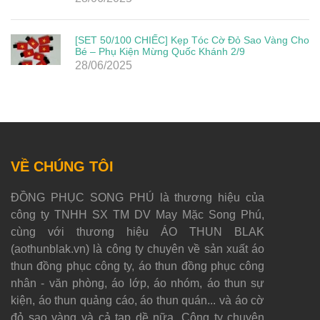
[SET 50/100 CHIẾC] Kẹp Tóc Cờ Đỏ Sao Vàng Cho
Bé – Phụ Kiện Mừng Quốc Khánh 2/9
28/06/2025
VỀ CHÚNG TÔI
ĐỒNG PHỤC SONG PHÚ là thương hiệu của
công ty TNHH SX TM DV May Mặc Song Phú,
cùng với thương hiệu ÁO THUN BLAK
(aothunblak.vn) là công ty chuyên về sản xuất áo
thun đồng phục công ty, áo thun đồng phục công
nhân - văn phòng, áo lớp, áo nhóm, áo thun sự
kiện, áo thun quảng cáo, áo thun quán... và áo cờ
đỏ sao vàng và cả tạp dề nữa. Công ty chuyên