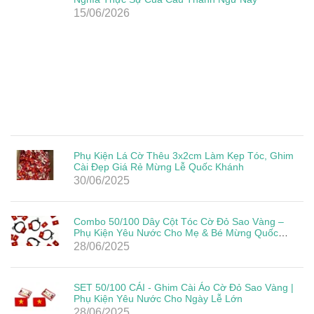
15/06/2026
Phụ Kiện Lá Cờ Thêu 3x2cm Làm Kẹp Tóc, Ghim
Cài Đẹp Giá Rẻ Mừng Lễ Quốc Khánh
30/06/2025
Combo 50/100 Dây Cột Tóc Cờ Đỏ Sao Vàng –
Phụ Kiện Yêu Nước Cho Mẹ & Bé Mừng Quốc
Khánh 2/9
28/06/2025
SET 50/100 CÁI - Ghim Cài Áo Cờ Đỏ Sao Vàng |
Phụ Kiện Yêu Nước Cho Ngày Lễ Lớn
28/06/2025