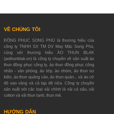
VỀ CHÚNG TÔI
ĐỒNG PHỤC SONG PHÚ là thương hiệu của
công ty TNHH SX TM DV May Mặc Song Phú,
cùng với thương hiệu ÁO THUN BLAK
(aothunblak.vn) là công ty chuyên về sản xuất áo
thun đồng phục công ty, áo thun đồng phục công
nhân - văn phòng, áo lớp, áo nhóm, áo thun sự
kiện, áo thun quảng cáo, áo thun quán... và áo cờ
đỏ sao vàng và cả tạp dề nữa. Công ty chuyên
sản xuất với các loại vải chính là vải cá sấu, vải
cotton và vải thun lạnh, thun mè.
HƯỚNG DẪN