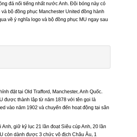
bóng đá nổi tiếng nhất nước Anh. Đội bóng này có
ogo và bộ đồng phục Manchester United đồng hành
 qua về ý nghĩa logo và bộ đồng phục MU ngay sau
i, Họa Vô
Lá Cờ Thêu Mini – Patch Ủi
ính đặt tại Old Trafford, Manchester, Anh Quốc.
 Nghĩa
Quốc Kỳ Việt Nam Đẹp, Sắc
 Thành
Nét
26/06/2025
MU được thành lập từ năm 1878 với tên gọi là
ted vào năm 1902 và chuyển đến hoạt động tại sân
i Anh, giữ kỷ lục 21 lần đoạt Siêu cúp Anh, 20 lần
 MU còn dành được 3 chức vô địch Châu Âu, 1