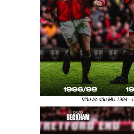
Mẫu áo đấu MU 1994 - 