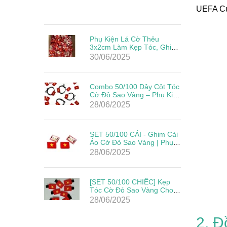
UEFA Cup
Phụ Kiện Lá Cờ Thêu
3x2cm Làm Kẹp Tóc, Ghim
Cài Đẹp Giá Rẻ Mừng Lễ
30/06/2025
Quốc Khánh
Combo 50/100 Dây Cột Tóc
Cờ Đỏ Sao Vàng – Phụ Kiện
Yêu Nước Cho Mẹ & Bé
28/06/2025
Mừng Quốc Khánh 2/9
SET 50/100 CÁI - Ghim Cài
Áo Cờ Đỏ Sao Vàng | Phụ
Kiện Yêu Nước Cho Ngày
28/06/2025
Lễ Lớn
[SET 50/100 CHIẾC] Kẹp
Tóc Cờ Đỏ Sao Vàng Cho
Bé – Phụ Kiện Mừng Quốc
28/06/2025
Khánh 2/9
2. Đ