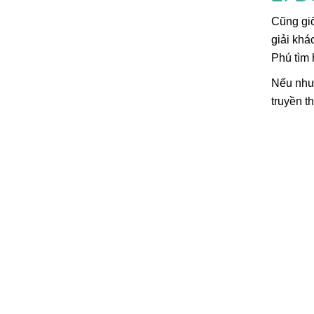
Cũng gi
giải khá
Phú tìm 
Nếu như 
truyền t