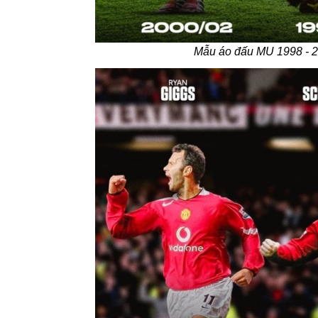
Mẫu áo đấu MU 1998 - 