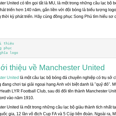
er United có tên gọi tắt là MU, là một trong những câu lạc bộ 
phát triển hơn 140 năm, gắn liền với đội bóng là biểu tượng l
 thời kỳ phát triển. Hãy cùng đồng phục Song Phú tìm hiểu sơ
:
i thiệu
g phục
ghĩa logo
iới thiệu về Manchester United
Lá Cờ Thêu Mini – Patch Ủi
Phúc Bất Trùng La
ter United
là một câu lạc bộ bóng đá chuyên nghiệp có trụ sở ch
Quốc Kỳ Việt Nam Đẹp, Sắc
Đơn Chí Là Gì? Ý
Nét
Thực Sự Của Câu
26/06/2025
15/06/2026
 đang chơi tại giải ngoại hạng Anh với biệt danh là "quỷ đỏ". 
Ngữ Này
eath LYR Football Club, sau đó đổi tên thành Manchester Uni
ford vào năm 1910.
er United là một trong những câu lạc bộ giàu thành tích nhất tạ
quốc gia, 12 lần vô địch Cup FA và 5 Cúp liên đoàn. Ngoài ra,