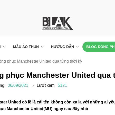
M
MẪU ÁO THUN
HƯỚNG DẪN
BLOG ĐỒNG PH
ng phục Manchester United qua từng thời kỳ
g phục Manchester United qua t
ng:
06/09/2021
Lượt xem:
5121
ter United có lẽ là cái tên không còn xa lạ với những ai yê
ục Manchester United(MU) ngay sau đây nhé