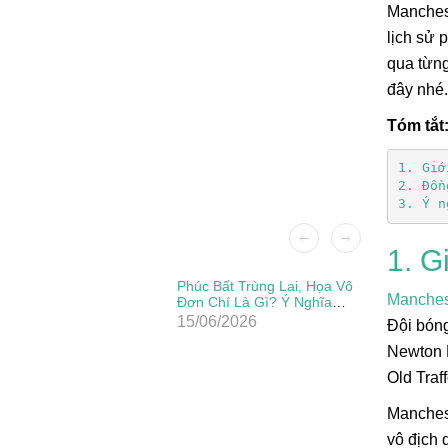
Manchest
lịch sử 
qua từng
đây nhé.
Tóm tắt
1. Giớ
2. Đồn
3. Ý n
1. G
Patch Ủi
Phúc Bất Trùng Lai, Họa Vô
Manches
Đẹp, Sắc
Đơn Chí Là Gì? Ý Nghĩa
Thực Sự Của Câu Thành
15/06/2026
Đội bóng
Ngữ Này
Newton H
Old Traf
Manchest
vô địch 