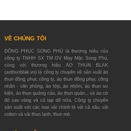
VỀ CHÚNG TÔI
ĐỒNG PHỤC SONG PHÚ là thương hiệu của
công ty TNHH SX TM DV May Mặc Song Phú,
cùng với thương hiệu ÁO THUN BLAK
(aothunblak.vn) là công ty chuyên về sản xuất áo
thun đồng phục công ty, áo thun đồng phục công
nhân - văn phòng, áo lớp, áo nhóm, áo thun sự
kiện, áo thun quảng cáo, áo thun quán... và áo cờ
đỏ sao vàng và cả tạp dề nữa. Công ty chuyên
sản xuất với các loại vải chính là vải cá sấu, vải
cotton và vải thun lạnh, thun mè.