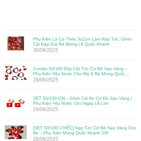
Phụ Kiện Lá Cờ Thêu 3x2cm Làm Kẹp Tóc, Ghim
Cài Đẹp Giá Rẻ Mừng Lễ Quốc Khánh
30/06/2025
Combo 50/100 Dây Cột Tóc Cờ Đỏ Sao Vàng –
Phụ Kiện Yêu Nước Cho Mẹ & Bé Mừng Quốc
Khánh 2/9
28/06/2025
SET 50/100 CÁI - Ghim Cài Áo Cờ Đỏ Sao Vàng |
Phụ Kiện Yêu Nước Cho Ngày Lễ Lớn
28/06/2025
[SET 50/100 CHIẾC] Kẹp Tóc Cờ Đỏ Sao Vàng Cho
Bé – Phụ Kiện Mừng Quốc Khánh 2/9
28/06/2025