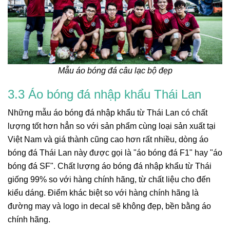
Mẫu áo bóng đá câu lạc bộ đẹp
3.3 Áo bóng đá nhập khẩu Thái Lan
Những mẫu áo bóng đá nhập khẩu từ Thái Lan có chất
lượng tốt hơn hẳn so với sản phẩm cùng loại sản xuất tại
Việt Nam và giá thành cũng cao hơn rất nhiều, dòng áo
bóng đá Thái Lan này được gọi là "áo bóng đá F1" hay "áo
bóng đá SF". Chất lượng áo bóng đá nhập khẩu từ Thái
giống 99% so với hàng chính hãng, từ chất liệu cho đến
kiểu dáng. Điểm khác biệt so với hàng chính hãng là
đường may và logo in decal sẽ không đẹp, bền bằng áo
chính hãng.