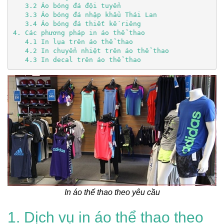
   3.2 Áo bóng đá đội tuyển
   3.3 Áo bóng đá nhập khẩu Thái Lan
   3.4 Áo bóng đá thiết kế riêng
4. Các phương pháp in áo thể thao
   4.1 In lụa trên áo thể thao
   4.2 In chuyển nhiệt trên áo thể thao
   4.3 In decal trên áo thể thao
In áo thể thao theo yêu cầu
1. Dịch vụ in áo thể thao theo