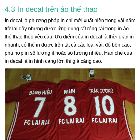
4.3 In decal trên áo thể thao
In decal là phương pháp in chỉ mới xuất hiện trong vài năm
trở lại đây nhưng đươc ứng dụng rất rộng rãi trong in áo
thể thao theo yêu cầu. Ưu điểm của in decal là thời gian in
nhanh, có thể in được trên tất cả các loại vải, độ bền cao,
phù hợp in số lượng ít hoặc số lượng nhiều. Hạn chế của
in decal là in hình càng lớn thì giá càng cao.