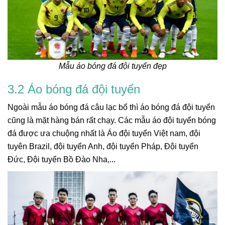
Mẫu áo bóng đá đội tuyển đẹp
3.2 Áo bóng đá đội tuyển
Ngoài mẫu áo bóng đá câu lạc bổ thì áo bóng đá đội tuyển
cũng là mặt hàng bán rất chạy. Các mẫu áo đội tuyển bóng
đá được ưa chuộng nhất là Áo đội tuyển Việt nam, đội
tuyên Brazil, đội tuyển Anh, đội tuyển Pháp, Đội tuyển
Đức, Đội tuyển Bồ Đào Nha,...