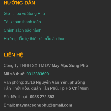
HƯỚNG DẪN
Giới thiệu về Song Phú
Tài khoản thanh toán
Chính sách bảo hành
Hướng dẫn tự thiết kế mẫu áo thun
LIÊN HỆ
Công Ty TNHH SX TM DV
May Mặc Song Phú
Mã số thuế:
0313383600
Văn phòng:
35/16 Nguyễn Văn Yến, phường
Tân Thới Hòa, quận Tân Phú, Tp Hồ Chí Minh
Số điện thoại:
0938 272 353
Email:
maymacsongphu@gmail.com