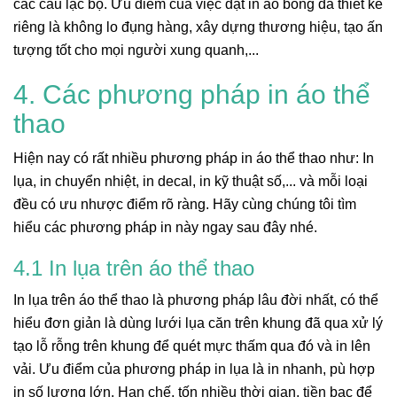
các câu lạc bộ. Ưu điểm của việc đặt in áo bóng đá thiết kế
riêng là không lo đụng hàng, xây dựng thương hiệu, tạo ấn
tượng tốt cho mọi người xung quanh,...
4. Các phương pháp in áo thể
thao
Hiện nay có rất nhiều phương pháp in áo thể thao như: In
lụa, in chuyển nhiệt, in decal, in kỹ thuật số,... và mỗi loại
đều có ưu nhược điểm rõ ràng. Hãy cùng chúng tôi tìm
hiểu các phương pháp in này ngay sau đây nhé.
4.1 In lụa trên áo thể thao
In lụa trên áo thể thao là phương pháp lâu đời nhất, có thể
hiểu đơn giản là dùng lưới lụa căn trên khung đã qua xử lý
tạo lỗ rỗng trên khung để quét mực thấm qua đó và in lên
vải. Ưu điểm của phương pháp in lụa là in nhanh, pù hợp
in số lượng lớn. Hạn chế, tốn nhiều thời gian, tiền bạc để