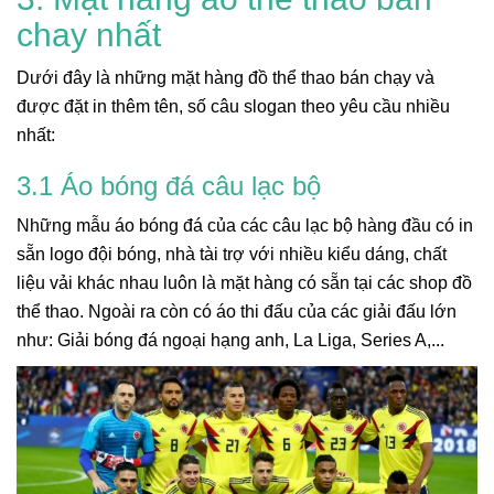
chay nhất
Dưới đây là những mặt hàng đồ thể thao bán chạy và
được đặt in thêm tên, số câu slogan theo yêu cầu nhiều
nhất:
3.1 Áo bóng đá câu lạc bộ
Những mẫu áo bóng đá của các câu lạc bộ hàng đầu có in
sẵn logo đội bóng, nhà tài trợ với nhiều kiểu dáng, chất
liệu vải khác nhau luôn là mặt hàng có sẵn tại các shop đồ
thể thao. Ngoài ra còn có áo thi đấu của các giải đấu lớn
như: Giải bóng đá ngoại hạng anh, La Liga, Series A,...