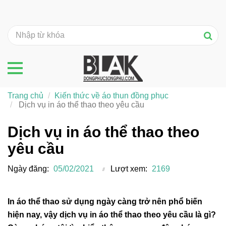
Trang chủ
Kiến thức về áo thun đồng phục
Dịch vụ in áo thể thao theo yêu cầu
Dịch vụ in áo thể thao theo
yêu cầu
Ngày đăng:
05/02/2021
Lượt xem:
2169
In áo thể thao sử dụng ngày càng trở nên phổ biến
hiện nay, vậy dịch vụ in áo thể thao theo yêu cầu là gì?