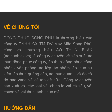
VỀ CHÚNG TÔI
ĐỒNG PHỤC SONG PHÚ là thương hiệu của
công ty TNHH SX TM DV May Mặc Song Phú,
cùng với thương hiệu ÁO THUN BLAK
(aothunblak.vn) là công ty chuyên về sản xuất áo
thun đồng phục công ty, áo thun đồng phục công
nhân - văn phòng, áo lớp, áo nhóm, áo thun sự
kiện, áo thun quảng cáo, áo thun quán... và áo cờ
đỏ sao vàng và cả tạp dề nữa. Công ty chuyên
sản xuất với các loại vải chính là vải cá sấu, vải
cotton và vải thun lạnh, thun mè.
HƯỚNG DẪN