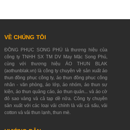
VỀ CHÚNG TÔI
ĐỒNG PHỤC SONG PHÚ là thương hiệu của
công ty TNHH SX TM DV May Mặc Song Phú,
cùng với thương hiệu ÁO THUN BLAK
(aothunblak.vn) là công ty chuyên về sản xuất áo
thun đồng phục công ty, áo thun đồng phục công
nhân - văn phòng, áo lớp, áo nhóm, áo thun sự
kiện, áo thun quảng cáo, áo thun quán... và áo cờ
đỏ sao vàng và cả tạp dề nữa. Công ty chuyên
sản xuất với các loại vải chính là vải cá sấu, vải
cotton và vải thun lạnh, thun mè.