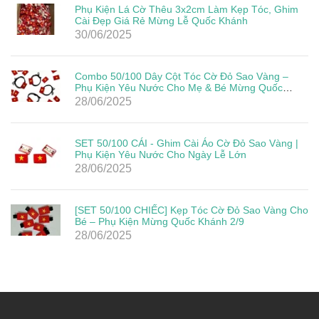
Phụ Kiện Lá Cờ Thêu 3x2cm Làm Kẹp Tóc, Ghim
Cài Đẹp Giá Rẻ Mừng Lễ Quốc Khánh
30/06/2025
Combo 50/100 Dây Cột Tóc Cờ Đỏ Sao Vàng –
Phụ Kiện Yêu Nước Cho Mẹ & Bé Mừng Quốc
Khánh 2/9
28/06/2025
SET 50/100 CÁI - Ghim Cài Áo Cờ Đỏ Sao Vàng |
Phụ Kiện Yêu Nước Cho Ngày Lễ Lớn
28/06/2025
[SET 50/100 CHIẾC] Kẹp Tóc Cờ Đỏ Sao Vàng Cho
Bé – Phụ Kiện Mừng Quốc Khánh 2/9
28/06/2025