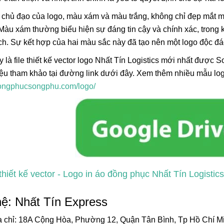
 chủ đạo của logo, màu xám và màu trắng, không chỉ đẹp mắt
Màu xám thường biểu hiện sự đáng tin cậy và chính xác, trong 
h. Sự kết hợp của hai màu sắc này đã tạo nên một logo độc đáo
 là file thiết kế vector logo Nhất Tín Logistics mới nhất được S
liệu tham khảo tại đường link dưới đây. Xem thêm nhiều mẫu lo
/dongphucsongphu.com/logo/
 thiết kế vector - Logo in áo đồng phục Nhất Tín Logistics
hệ: Nhất Tín Express
a chỉ: 18A Cộng Hòa, Phường 12, Quận Tân Bình, Tp Hồ Chí M