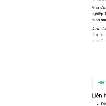
Màu sắc
nghiệp. 
minh bạc
Dưới đây
làm tài 
https:/
File
Liên 
Đị