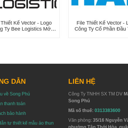
 Thiết Kế Vector - Logo
File Thiết Kế Vector -
g Ty Bee Logistics Mới
Công Ty Cổ Phần Đầu
Nhất 2025
Tô Hải Âu
NG DẪN
LIÊN HỆ
ệu về Song Phú
Công Ty TNHH SX TM DV
M
Song Phú
n thanh toán
Mã số thuế:
0313383600
ách bảo hành
Văn phòng:
35/16 Nguyễn V
n tự thiết kế mẫu áo thun
phường Tân Thới Hòa, quậ