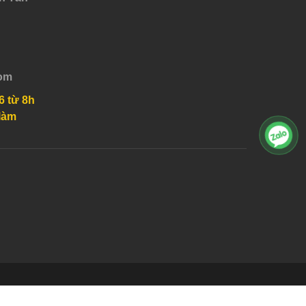
om
6 từ 8h
làm