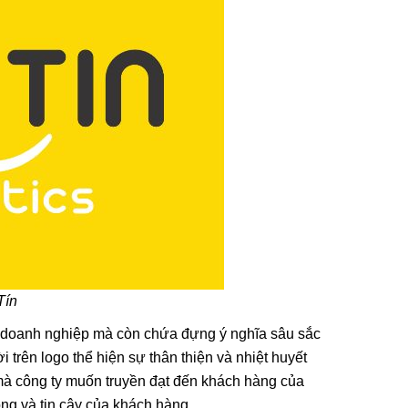
hêu
óc, Ghim
ừng Lễ
 Cột Tóc
 Phụ Kiện
 & Bé
 2/9
Ghim Cài
g | Phụ
o Ngày
Tín
C] Kẹp
ho doanh nghiệp mà còn chứa đựng ý nghĩa sâu sắc
àng Cho
ng Quốc
 trên logo thể hiện sự thân thiện và nhiệt huyết
õi mà công ty muốn truyền đạt đến khách hàng của
lòng và tin cậy của khách hàng.