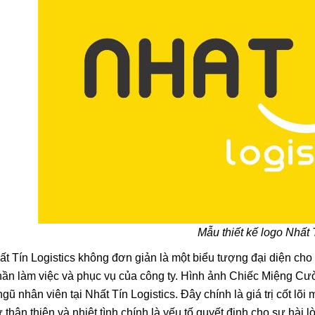
Phụ Kiện Lá Cờ T
3x2cm Làm Kẹp T
Cài Đẹp Giá Rẻ M
30/06/2025
Quốc Khánh
Combo 50/100 Dây
Cờ Đỏ Sao Vàng –
Yêu Nước Cho Mẹ
28/06/2025
Mừng Quốc Khánh
SET 50/100 CÁI - 
Áo Cờ Đỏ Sao Vàn
Kiện Yêu Nước Ch
28/06/2025
Lễ Lớn
Mẫu thiết kế logo Nhất 
[SET 50/100 CHIẾ
t Tín Logistics không đơn giản là một biểu tượng đại diện c
Tóc Cờ Đỏ Sao V
Bé – Phụ Kiện Mừ
thần làm việc và phục vụ của công ty. Hình ảnh Chiếc Miệng Cười
28/06/2025
Khánh 2/9
ngũ nhân viên tại Nhất Tín Logistics. Đây chính là giá trị cốt l
 thân thiện và nhiệt tình chính là yếu tố quyết định cho sự hài 