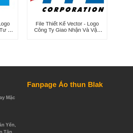
Fil
Nes
 Logo
File Thiết Kế Vector - Logo
 Tư Ô
Công Ty Giao Nhận Và Vận
Chuyển Indo Trần (ITL)
Fanpage Áo thun Blak
ay Mặc
ăn Yến,
n Tân