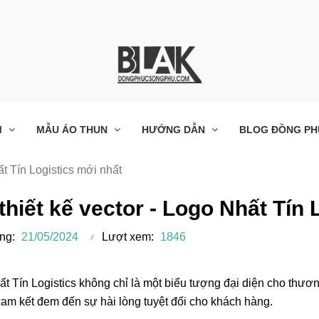
M
MẪU ÁO THUN
HƯỚNG DẪN
BLOG ĐỒNG PH
ất Tín Logistics mới nhất
 thiết kế vector - Logo Nhất Tín
ng:
21/05/2024
Lượt xem:
1846
t Tín Logistics không chỉ là một biểu tượng đại diện cho thươn
cam kết đem đến sự hài lòng tuyệt đối cho khách hàng.