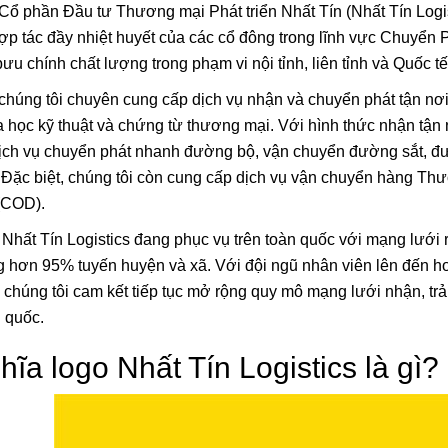
Cổ phần Đầu tư Thương mại Phát triển Nhất Tín (Nhất Tín Logi
ợp tác đầy nhiệt huyết của các cổ đông trong lĩnh vực Chuyển 
bưu chính chất lượng trong phạm vi nội tỉnh, liên tỉnh và Quốc tế
chúng tôi chuyên cung cấp dịch vụ nhận và chuyển phát tận nơ
a học kỹ thuật và chứng từ thương mại. Với hình thức nhận tận n
ịch vụ chuyển phát nhanh đường bộ, vận chuyển đường sắt, đườ
 Đặc biệt, chúng tôi còn cung cấp dịch vụ vận chuyển hàng Thư
 (COD).
, Nhất Tín Logistics đang phục vụ trên toàn quốc với mạng lướ
 hơn 95% tuyến huyện và xã. Với đội ngũ nhân viên lên đến hơ
Lá Cờ Thêu Mini – Patch Ủi
Phúc Bất Trùng La
i, chúng tôi cam kết tiếp tục mở rộng quy mô mạng lưới nhận, tr
Quốc Kỳ Việt Nam Đẹp, Sắc
Đơn Chí Là Gì? Ý
n quốc.
Nét
Thực Sự Của Câu
26/06/2025
15/06/2026
Ngữ Này
hĩa logo Nhất Tín Logistics là gì?