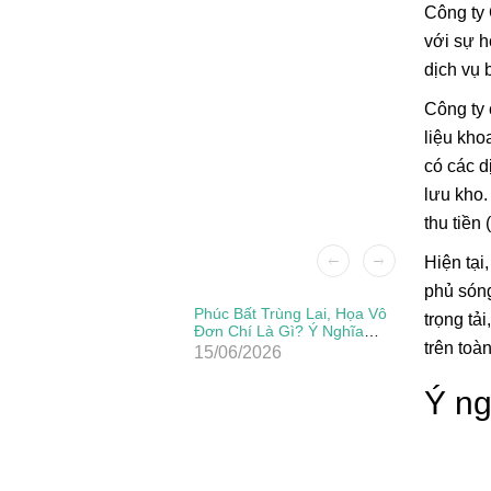
Công ty 
với sự h
dịch vụ 
Công ty 
liệu kho
có các d
lưu kho.
thu tiền
Hiện tại
phủ sóng
Patch Ủi
Phúc Bất Trùng Lai, Họa Vô
trọng tả
Đẹp, Sắc
Đơn Chí Là Gì? Ý Nghĩa
trên toà
Thực Sự Của Câu Thành
15/06/2026
Ngữ Này
Ý ng