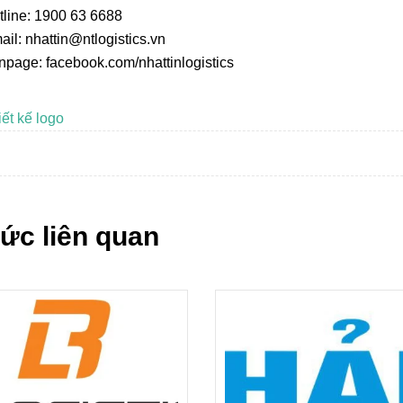
tline: 1900 63 6688
ail: nhattin@ntlogistics.vn
npage: facebook.com/nhattinlogistics
iết kế logo
tức liên quan