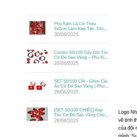
Phụ Kiện Lá Cờ Thêu
3x2cm Làm Kẹp Tóc, Ghim
Cài Đẹp Giá Rẻ Mừng Lễ
30/06/2025
Quốc Khánh
Combo 50/100 Dây Cột Tóc
Cờ Đỏ Sao Vàng – Phụ Kiện
Yêu Nước Cho Mẹ & Bé
28/06/2025
Mừng Quốc Khánh 2/9
SET 50/100 CÁI - Ghim Cài
Áo Cờ Đỏ Sao Vàng | Phụ
Kiện Yêu Nước Cho Ngày
28/06/2025
Lễ Lớn
[SET 50/100 CHIẾC] Kẹp
Logo Nhấ
Tóc Cờ Đỏ Sao Vàng Cho
Bé – Phụ Kiện Mừng Quốc
về tinh 
28/06/2025
Khánh 2/9
của đội 
mình. Sự