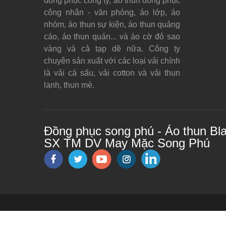
đồng phục công ty, áo thun đồng phục
công nhân - văn phòng, áo lớp, áo
nhóm, áo thun sự kiện, áo thun quảng
cáo, áo thun quán... và áo cờ đỏ sao
vàng và cả tạp dề nữa. Công ty
chuyên sản xuất với các loại vải chính
là vải cá sấu, vải cotton và vải thun
lạnh, thun mè.
Đồng phục song phú - Áo thun Bl
SX TM DV May Mặc Song Phú
© Bản quyền thuộc về
dongphucsongphu.com
- Po