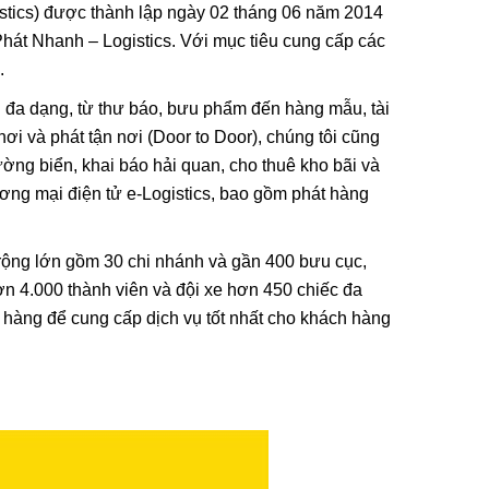
stics) được thành lập ngày 02 tháng 06 năm 2014
Phát Nhanh – Logistics. Với mục tiêu cung cấp các
.
i đa dạng, từ thư báo, bưu phẩm đến hàng mẫu, tài
ơi và phát tận nơi (Door to Door), chúng tôi cũng
ng biển, khai báo hải quan, cho thuê kho bãi và
ơng mại điện tử e-Logistics, bao gồm phát hàng
i rộng lớn gồm 30 chi nhánh và gần 400 bưu cục,
n 4.000 thành viên và đội xe hơn 450 chiếc đa
i, Họa Vô
Lá Cờ Thêu Mini – Patch Ủi
ả hàng để cung cấp dịch vụ tốt nhất cho khách hàng
 Nghĩa
Quốc Kỳ Việt Nam Đẹp, Sắc
 Thành
Nét
26/06/2025