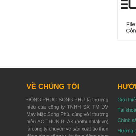
File
Côn
VỀ CHÚNG TÔI
HƯỚ
ĐỒNG PHỤC SONG PHÚ là thương
Giới thi
hiệu của công ty TNHH SX TM DV
Tài khoả
May Mặc Song Phú, cùng với thương
Chính s
hiệu ÁO THUN BLAK (aothunblak.vn)
là công ty chuyên về sản xuất áo thun
Hướng dẫ