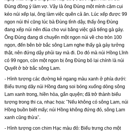
Đùng đồng ý làm vợ. Vậy là ông Đùng một mình cặm cụi
kéo núi xếp lại, ông làm việc quên cả ăn. Lúc xếp được 99
ngọn núi thì cũng lúc bà Đùng tỉnh dậy, thấy ông Đùng
đang xếp núi nên đùa cho vui bằng việc giả tiếng gà gáy.
Ông Đùng đang di chuyển một ngọn núi về cho tròn 100
ngọn, đến bên bờ bắc sông Lam nghe thấy gà gáy tưởng
thật, nên đứng dậy phủi tay mà đi. Do đó mà núi Hồng Lĩnh
có 99 ngọn, còn một ngọn bị ông Đùng bỏ lại chính là núi
Quyết ở bờ bắc sông Lam.
- Hình tượng các đường kẻ ngang màu xanh ở phía dưới:
Biểu trưng dãy núi Hồng đang soi bóng xuống dòng sông
Lam xanh trong, hiền hòa, gắn quyện; đã trở thành biểu
tượng trong thi ca, nhạc họa: "Nếu không có sông Lam, núi
Hồng buồn biết mấy; núi Hồng không đứng đó, sông Lam
xanh cũng thừa".
- Hình tượng con chim Hạc màu đỏ: Biểu trưng cho một