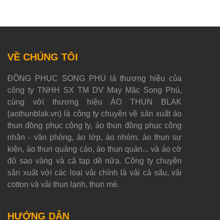
VỀ CHÚNG TÔI
ĐỒNG PHỤC SONG PHÚ là thương hiệu của
công ty TNHH SX TM DV May Mặc Song Phú,
cùng với thương hiệu ÁO THUN BLAK
(aothunblak.vn) là công ty chuyên về sản xuất áo
thun đồng phục công ty, áo thun đồng phục công
nhân - văn phòng, áo lớp, áo nhóm, áo thun sự
kiện, áo thun quảng cáo, áo thun quán... và áo cờ
đỏ sao vàng và cả tạp dề nữa. Công ty chuyên
sản xuất với các loại vải chính là vải cá sấu, vải
cotton và vải thun lạnh, thun mè.
HƯỚNG DẪN