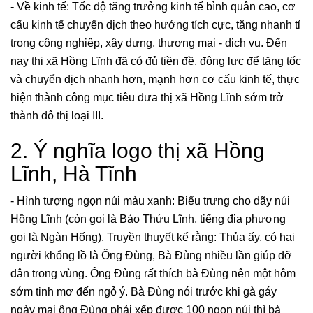
- Về kinh tế: Tốc độ tăng trưởng kinh tế bình quân cao, cơ
cấu kinh tế chuyển dịch theo hướng tích cực, tăng nhanh tỉ
trọng công nghiệp, xây dựng, thương mại - dịch vụ. Đến
nay thị xã Hồng Lĩnh đã có đủ tiền đề, động lực để tăng tốc
và chuyển dịch nhanh hơn, mạnh hơn cơ cấu kinh tế, thực
hiện thành công mục tiêu đưa thị xã Hồng Lĩnh sớm trở
thành đô thị loại III.
2. Ý nghĩa logo thị xã Hồng
Lĩnh, Hà Tĩnh
- Hình tượng ngọn núi màu xanh: Biểu trưng cho dãy núi
Hồng Lĩnh (còn gọi là Bảo Thứu Lĩnh, tiếng địa phương
gọi là Ngàn Hống). Truyền thuyết kể rằng: Thủa ấy, có hai
người khổng lồ là Ông Đùng, Bà Đùng nhiều lần giúp đỡ
dân trong vùng. Ông Đùng rất thích bà Đùng nên một hôm
sớm tinh mơ đến ngỏ ý. Bà Đùng nói trước khi gà gáy
ngày mai ông Đùng phải xếp được 100 ngọn núi thì bà