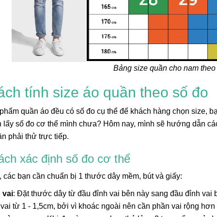
Bảng size quần cho nam theo
ách tính size áo quần theo số đo
phẩm quần áo đều có số đo cụ thể để khách hàng chọn size, b
h lấy số đo cơ thể mình chưa? Hôm nay, mình sẽ hướng dẫn cá
n phải thử trực tiếp.
ách xác định số đo cơ thể
, các bạn cần chuẩn bị 1 thước dây mềm, bút và giấy:
 vai
: Đặt thước dây từ đầu đỉnh vai bên này sang đầu đỉnh vai b
 vai từ 1 - 1,5cm, bởi vì khoác ngoài nên cần phần vai rộng hơn