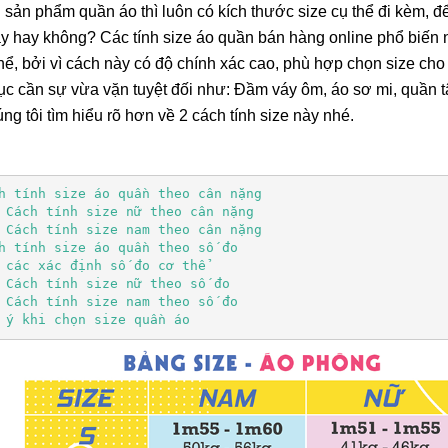
 sản phẩm quần áo thì luôn có kích thước size cụ thể đi kèm, 
 hay không? Các tính size áo quần bán hàng online phổ biến n
hể, bởi vì cách này có độ chính xác cao, phù hợp chọn size ch
ục cần sự vừa vặn tuyệt đối như: Đầm váy ôm, áo sơ mi, quần tây
ng tôi tìm hiểu rõ hơn về 2 cách tính size này nhé.
h tính size áo quần theo cân nặng
 Cách tính size nữ theo cân nặng
 Cách tính size nam theo cân nặng
h tính size áo quần theo số đo
 các xác định số đo cơ thể
 Cách tính size nữ theo số đo
Lá Cờ Thêu Mini – Patch Ủi
Phúc Bất Trùng La
Quốc Kỳ Việt Nam Đẹp, Sắc
Đơn Chí Là Gì? Ý
 Cách tính size nam theo số đo
Nét
Thực Sự Của Câu
 ý khi chọn size quần áo
26/06/2025
15/06/2026
Ngữ Này