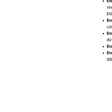
Đo
nh
Đố
Đo
cũ
Đo
đứ
Đo
Đo
đất