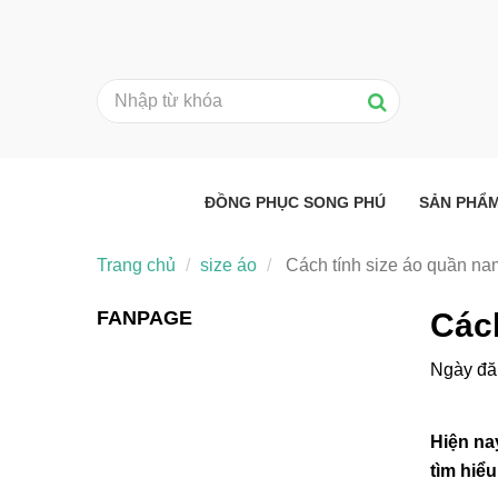
ĐỒNG PHỤC SONG PHÚ
SẢN PHẨ
Trang chủ
size áo
Cách tính size áo quần n
FANPAGE
Các
Ngày đă
Hiện na
tìm hiể