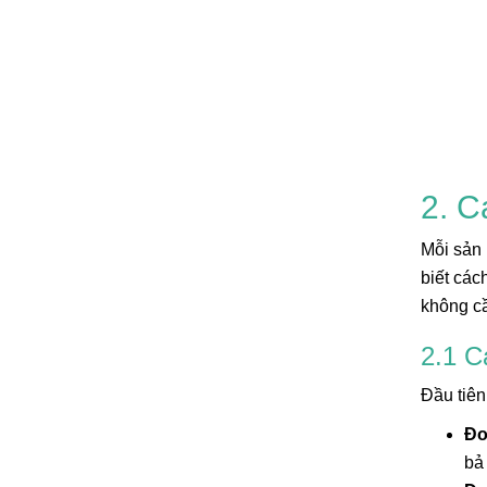
2. C
Mỗi sản 
biết các
không cầ
2.1 C
Đầu tiên
Đo
bả