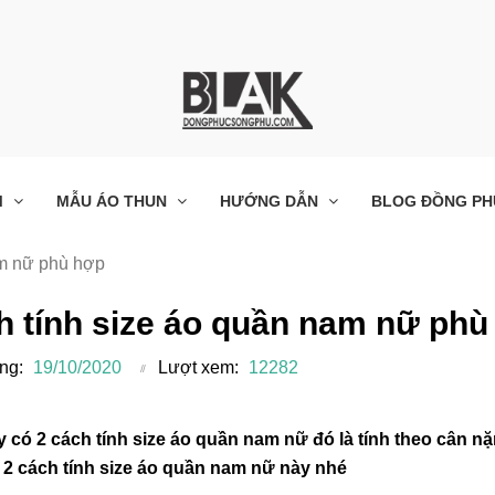
M
MẪU ÁO THUN
HƯỚNG DẪN
BLOG ĐỒNG PH
am nữ phù hợp
h tính size áo quần nam nữ phù
ng:
19/10/2020
Lượt xem:
12282
y có 2 cách tính size áo quần nam nữ đó là tính theo cân nặ
u 2 cách tính size áo quần nam nữ này nhé