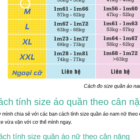
Phụ Kiện Lá Cờ T
3x2cm Làm Kẹp T
Cài Đẹp Giá Rẻ M
30/06/2025
Quốc Khánh
Combo 50/100 Dây
Cờ Đỏ Sao Vàng –
Yêu Nước Cho Mẹ
28/06/2025
Mừng Quốc Khánh
SET 50/100 CÁI - 
Cách đo size quần áo n
Áo Cờ Đỏ Sao Vàn
Kiện Yêu Nước Ch
28/06/2025
Lễ Lớn
ách tính size áo quần theo cân n
[SET 50/100 CHIẾ
mình chia sẻ với các bạn cách tính size quần áo nam nữ theo 
Tóc Cờ Đỏ Sao V
e vừa vặn với cơ thể mình ngay.
Bé – Phụ Kiện Mừ
28/06/2025
Khánh 2/9
ách tính size quần áo nữ theo cân nặng