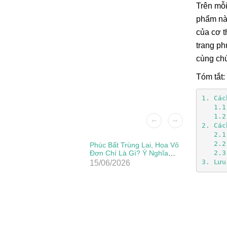
Trên mỗi
phẩm này
của cơ t
trang ph
cùng chú
Tóm tắt:
1. Các
   1.1
   1.2
2. Các
   2.1
   2.2
Patch Ủi
Phúc Bất Trùng Lai, Họa Vô
Đẹp, Sắc
Đơn Chí Là Gì? Ý Nghĩa
   2.3
Thực Sự Của Câu Thành
3. Lưu
15/06/2026
Ngữ Này