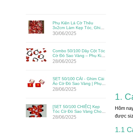
Phụ Kiện Lá Cờ Thêu
3x2cm Làm Kẹp Tóc, Ghim
Cài Đẹp Giá Rẻ Mừng Lễ
30/06/2025
Quốc Khánh
Combo 50/100 Dây Cột Tóc
Cờ Đỏ Sao Vàng – Phụ Kiện
Yêu Nước Cho Mẹ & Bé
28/06/2025
Mừng Quốc Khánh 2/9
SET 50/100 CÁI - Ghim Cài
Áo Cờ Đỏ Sao Vàng | Phụ
Kiện Yêu Nước Cho Ngày
28/06/2025
Lễ Lớn
1. C
[SET 50/100 CHIẾC] Kẹp
Hôm nay 
Tóc Cờ Đỏ Sao Vàng Cho
được siz
Bé – Phụ Kiện Mừng Quốc
28/06/2025
Khánh 2/9
1.1 C