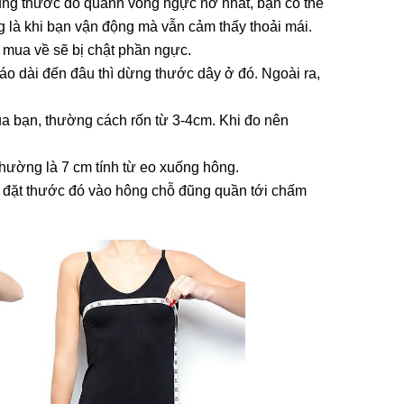
dụng thước đo quanh vòng ngực nở nhất, bạn có thể
g là khi bạn vận động mà vẫn cảm thấy thoải mái.
 mua về sẽ bị chật phần ngực.
áo dài đến đâu thì dừng thước dây ở đó. Ngoài ra,
a bạn, thường cách rốn từ 3-4cm. Khi đo nên
hường là 7 cm tính từ eo xuống hông.
 đặt thước đó vào hông chỗ đũng quần tới chấm