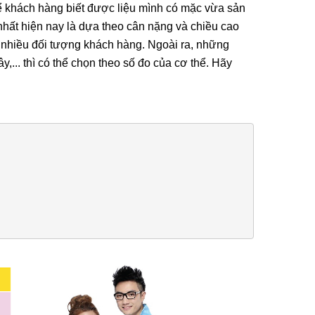
để khách hàng biết được liệu mình có mặc vừa sản
hất hiện nay là dựa theo cân nặng và chiều cao
o nhiều đối tượng khách hàng. Ngoài ra, những
,... thì có thể chọn theo số đo của cơ thể. Hãy
i, Họa Vô
Lá Cờ Thêu Mini – Patch Ủi
 Nghĩa
Quốc Kỳ Việt Nam Đẹp, Sắc
 Thành
Nét
26/06/2025