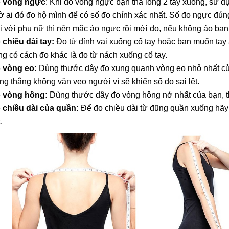
 vòng ngực
: Khi đo vòng ngực bạn thả lỏng 2 tay xuống, sử 
ờ ai đó đo hộ mình để có số đo chính xác nhất. Số đo ngực đún
i với phụ nữ thì nên mặc áo ngực rồi mới đo, nếu không áo bạn
 chiều dài tay:
Đo từ đỉnh vai xuống cổ tay hoặc bạn muốn tay 
ng có cách đo khác là đo từ nách xuống cổ tay.
 vòng eo:
Dùng thước dây đo xung quanh vòng eo nhỏ nhất củ
ng thẳng không vặn vẹo người vì sẽ khiến số đo sai lệt.
 vòng hông:
Dùng thước dây đo vòng hông nở nhất của bạn, t
 chiều dài của quần:
Để đo chiều dài từ đũng quần xuống hãy
.