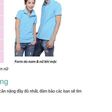
hêu
óc, Ghim
ừng Lễ
 Cột Tóc
 Phụ Kiện
 & Bé
 2/9
Ghim Cài
am nữ
g | Phụ
o Ngày
ặng
C] Kẹp
cân nặng đầy đủ nhất, đảm bảo các bạn sẽ tìm
àng Cho
ng Quốc