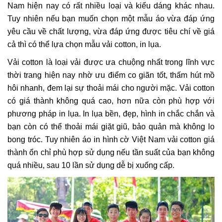
Nam hiện nay có rất nhiều loại và kiểu dáng khác nhau.
Tuy nhiên nếu bạn muốn chọn một mẫu áo vừa đáp ứng
yêu cầu về chất lượng, vừa đáp ứng được tiêu chí về giá
cả thì có thể lựa chọn mẫu vải cotton, in lụa.
Vải cotton là loại vải được ưa chuộng nhất trong lĩnh vực
thời trang hiện nay nhờ ưu điểm co giãn tốt, thấm hút mồ
hôi nhanh, đem lại sự thoải mái cho người mặc. Vải cotton
có giá thành không quá cao, hơn nữa còn phù hợp với
phương pháp in lụa. In lụa bền, đẹp, hình in chắc chắn và
bạn còn có thể thoải mái giặt giũ, bảo quản mà không lo
bong tróc. Tuy nhiên áo in hình cờ Việt Nam vải cotton giá
thành ổn chỉ phù hợp sử dụng nếu tần suất của bạn không
quá nhiều, sau 10 lần sử dụng dễ bị xuống cấp.