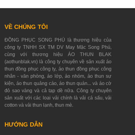
VỀ CHÚNG TÔI
ĐỒNG PHỤC SONG PHÚ là thương hiệu của
công ty TNHH SX TM DV May Mặc Song Phú,
cùng với thương hiệu ÁO THUN BLAK
(aothunblak.vn) là công ty chuyên về sản xuất áo
thun đồng phục công ty, áo thun đồng phục công
nhân - văn phòng, áo lớp, áo nhóm, áo thun sự
kiện, áo thun quảng cáo, áo thun quán... và áo cờ
đỏ sao vàng và cả tạp dề nữa. Công ty chuyên
sản xuất với các loại vải chính là vải cá sấu, vải
cotton và vải thun lạnh, thun mè.
HƯỚNG DẪN