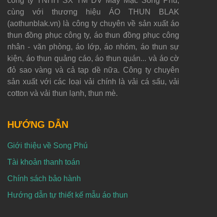
công ty TNHH SX TM DV May Mặc Song Phú,
cùng với thương hiệu ÁO THUN BLAK
(aothunblak.vn) là công ty chuyên về sản xuất áo
thun đồng phục công ty, áo thun đồng phục công
nhân - văn phòng, áo lớp, áo nhóm, áo thun sự
kiện, áo thun quảng cáo, áo thun quán... và áo cờ
đỏ sao vàng và cả tạp dề nữa. Công ty chuyên
sản xuất với các loại vải chính là vải cá sấu, vải
cotton và vải thun lạnh, thun mè.
HƯỚNG DẪN
Giới thiệu về Song Phú
Tài khoản thanh toán
Chính sách bảo hành
Hướng dẫn tự thiết kế mẫu áo thun