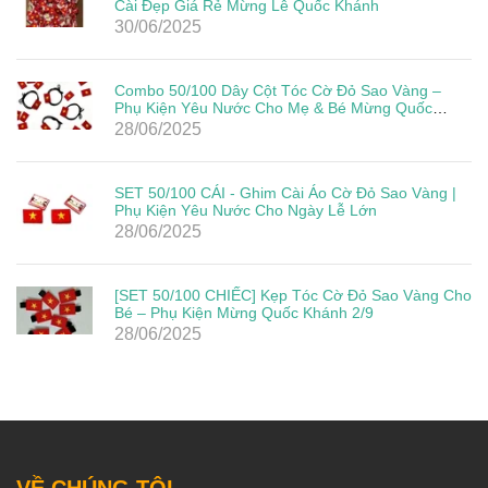
Cài Đẹp Giá Rẻ Mừng Lễ Quốc Khánh
30/06/2025
Combo 50/100 Dây Cột Tóc Cờ Đỏ Sao Vàng –
Phụ Kiện Yêu Nước Cho Mẹ & Bé Mừng Quốc
Khánh 2/9
28/06/2025
SET 50/100 CÁI - Ghim Cài Áo Cờ Đỏ Sao Vàng |
Phụ Kiện Yêu Nước Cho Ngày Lễ Lớn
28/06/2025
[SET 50/100 CHIẾC] Kẹp Tóc Cờ Đỏ Sao Vàng Cho
Bé – Phụ Kiện Mừng Quốc Khánh 2/9
28/06/2025