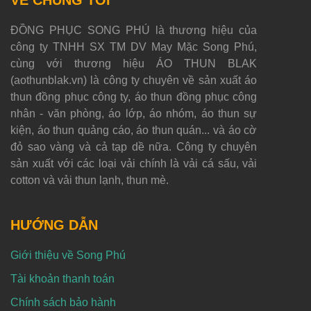
VỀ CHÚNG TÔI
ĐỒNG PHỤC SONG PHÚ là thương hiệu của
công ty TNHH SX TM DV May Mặc Song Phú,
cùng với thương hiệu ÁO THUN BLAK
(aothunblak.vn) là công ty chuyên về sản xuất áo
thun đồng phục công ty, áo thun đồng phục công
nhân - văn phòng, áo lớp, áo nhóm, áo thun sự
kiện, áo thun quảng cáo, áo thun quán... và áo cờ
đỏ sao vàng và cả tạp dề nữa. Công ty chuyên
sản xuất với các loại vải chính là vải cá sấu, vải
cotton và vải thun lạnh, thun mè.
HƯỚNG DẪN
Giới thiệu về Song Phú
Tài khoản thanh toán
Chính sách bảo hành