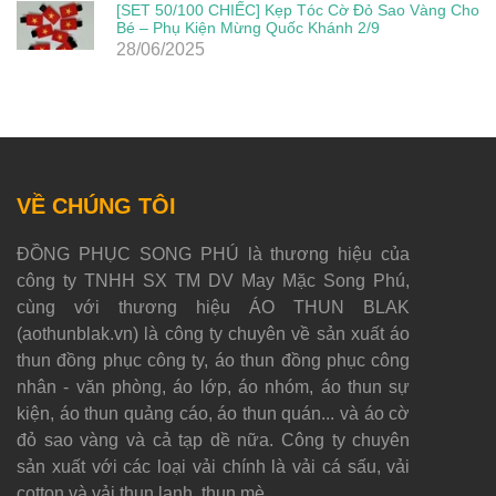
[SET 50/100 CHIẾC] Kẹp Tóc Cờ Đỏ Sao Vàng Cho
Bé – Phụ Kiện Mừng Quốc Khánh 2/9
28/06/2025
VỀ CHÚNG TÔI
ĐỒNG PHỤC SONG PHÚ là thương hiệu của
công ty TNHH SX TM DV May Mặc Song Phú,
cùng với thương hiệu ÁO THUN BLAK
(aothunblak.vn) là công ty chuyên về sản xuất áo
thun đồng phục công ty, áo thun đồng phục công
nhân - văn phòng, áo lớp, áo nhóm, áo thun sự
kiện, áo thun quảng cáo, áo thun quán... và áo cờ
đỏ sao vàng và cả tạp dề nữa. Công ty chuyên
sản xuất với các loại vải chính là vải cá sấu, vải
cotton và vải thun lạnh, thun mè.