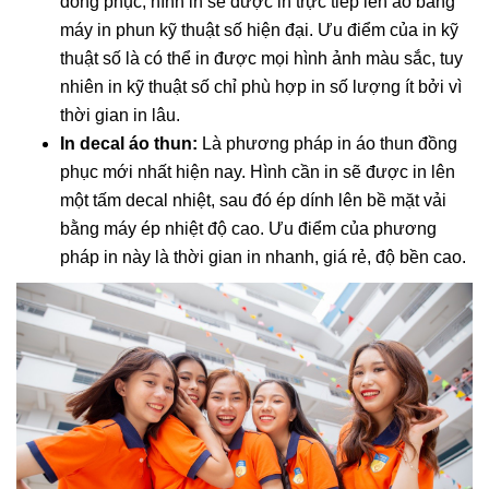
đồng phục, hình in sẽ được in trực tiếp lên áo bằng
máy in phun kỹ thuật số hiện đại. Ưu điểm của in kỹ
thuật số là có thể in được mọi hình ảnh màu sắc, tuy
nhiên in kỹ thuật số chỉ phù hợp in số lượng ít bởi vì
thời gian in lâu.
In decal áo thun:
Là phương pháp in áo thun đồng
phục mới nhất hiện nay. Hình cần in sẽ được in lên
một tấm decal nhiệt, sau đó ép dính lên bề mặt vải
bằng máy ép nhiệt độ cao. Ưu điểm của phương
pháp in này là thời gian in nhanh, giá rẻ, độ bền cao.