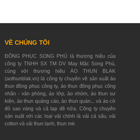
VỀ CHÚNG TÔI
ĐỒNG PHỤC SONG PHÚ là thương hiệu của
công ty TNHH SX TM DV May Mặc Song Phú,
cùng với thương hiệu ÁO THUN BLAK
(aothunblak.vn) là công ty chuyên về sản xuất áo
thun đồng phục công ty, áo thun đồng phục công
nhân - văn phòng, áo lớp, áo nhóm, áo thun sự
kiện, áo thun quảng cáo, áo thun quán... và áo cờ
đỏ sao vàng và cả tạp dề nữa. Công ty chuyên
sản xuất với các loại vải chính là vải cá sấu, vải
cotton và vải thun lạnh, thun mè.