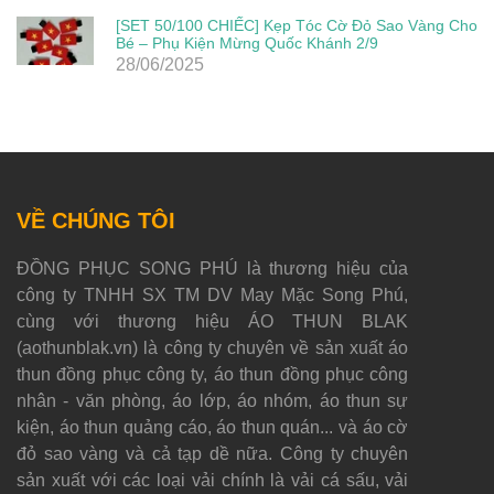
[SET 50/100 CHIẾC] Kẹp Tóc Cờ Đỏ Sao Vàng Cho
Bé – Phụ Kiện Mừng Quốc Khánh 2/9
28/06/2025
VỀ CHÚNG TÔI
ĐỒNG PHỤC SONG PHÚ là thương hiệu của
công ty TNHH SX TM DV May Mặc Song Phú,
cùng với thương hiệu ÁO THUN BLAK
(aothunblak.vn) là công ty chuyên về sản xuất áo
thun đồng phục công ty, áo thun đồng phục công
nhân - văn phòng, áo lớp, áo nhóm, áo thun sự
kiện, áo thun quảng cáo, áo thun quán... và áo cờ
đỏ sao vàng và cả tạp dề nữa. Công ty chuyên
sản xuất với các loại vải chính là vải cá sấu, vải