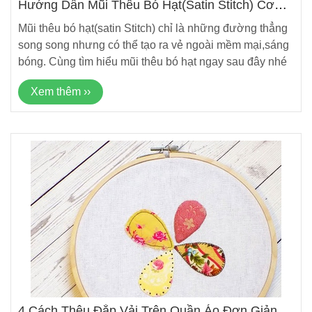
Hướng Dẫn Mũi Thêu Bó Hạt(satin Stitch) Cơ
Bản
Mũi thêu bó hạt(satin Stitch) chỉ là những đường thẳng
song song nhưng có thể tạo ra vẻ ngoài mềm mại,sáng
bóng. Cùng tìm hiểu mũi thêu bó hạt ngay sau đây nhé
Xem thêm ››
4 Cách Thêu Đắp Vải Trên Quần Áo Đơn Giản