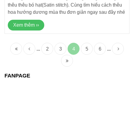
thêu thêu bó hạt(Satin stitch). Cùng tìm hiểu cách thêu
hoa hướng dương mùa thu đơn giản ngay sau đây nhé
Xem thêm ››
...
2
3
4
5
6
...
FANPAGE