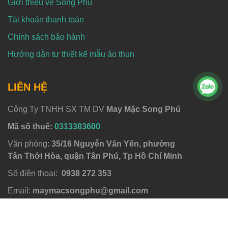
Giới thiệu về Song Phú
Tài khoản thanh toán
Chính sách bảo hành
Hướng dẫn tự thiết kế mẫu áo thun
LIÊN HỆ
Công Ty TNHH SX TM DV
May Mặc Song Phú
Mã số thuế:
0313383600
Văn phòng:
35/16 Nguyễn Văn Yến, phường
Tân Thới Hòa, quận Tân Phú, Tp Hồ Chí Minh
Số điện thoại:
0938 272 353
Email:
maymacsongphu@gmail.com
Giờ làm việc:
Thứ 2 đến thứ 6 từ 8h sáng đến
17h chiều, Thứ 7 làm buổi sáng.